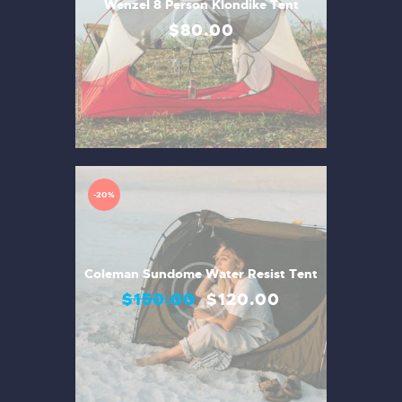
Wenzel 8 Person Klondike Tent
$
80
.
00
-20%
Coleman Sundome Water Resist Tent
$
150
.
00
$
120
.
00